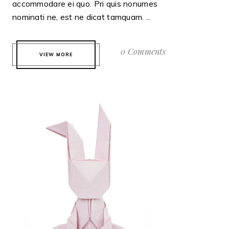
accommodare ei quo. Pri quis nonumes
nominati ne, est ne dicat tamquam. ...
0 Comments
VIEW MORE