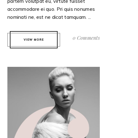
partem volutpat eu, virtute fuisset
accommodare ei quo. Pri quis nonumes
nominati ne, est ne dicat tamquam. ...
0 Comments
VIEW MORE