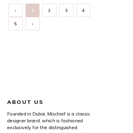
1
2
3
4
5
ABOUT US
Founded in Dubai, Mischief is a classic
designer brand, which is fashioned
exclusively for the distinguished