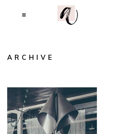
ARCHIVE