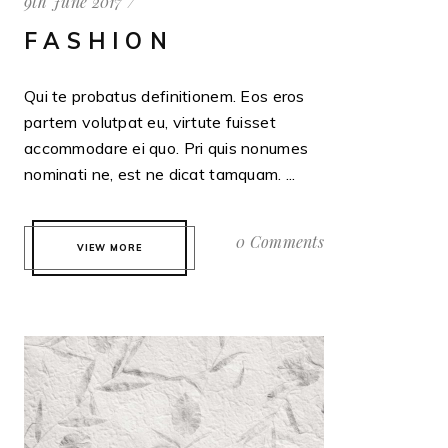
9th June 2017
FASHION
Qui te probatus definitionem. Eos eros
partem volutpat eu, virtute fuisset
accommodare ei quo. Pri quis nonumes
nominati ne, est ne dicat tamquam. ...
0 Comments
VIEW MORE