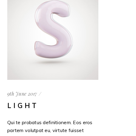
9th June 2017
LIGHT
Qui te probatus definitionem. Eos eros
partem volutpat eu, virtute fuisset