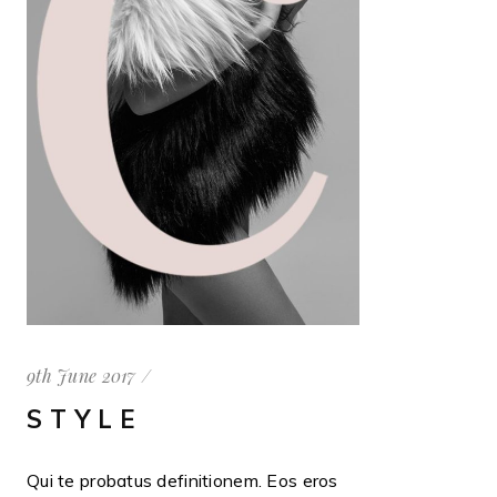
9th June 2017
STYLE
Qui te probatus definitionem. Eos eros